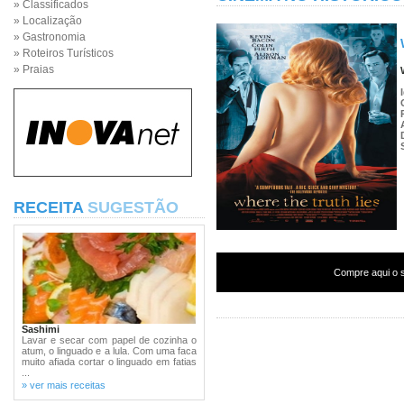
» Classificados
» Localização
» Gastronomia
» Roteiros Turísticos
» Praias
RECEITA
SUGESTÃO
Compre aqui o s
Sashimi
Lavar e secar com papel de cozinha o
atum, o linguado e a lula. Com uma faca
muito afiada cortar o linguado em fatias
...
» ver mais receitas