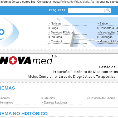
a informação para outros fins. Consulte a nossa
Política de Privacidade
. Ao navegar no site es
PESQUISAR
» Notícias
» Saúde
» Blogs
» Desporto & L
» Serviços Públicos
» Associações C
» Indústria
» Educação
» Comércio
» Museus & Mo
NEMAS
Cinemas
» Glicínias
» Histórico do Cinema
lternativos
» Estreias Nacionais
NEMA NO HISTÓRICO