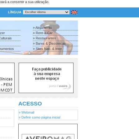
tará a consentir a sua utilização.
LÍNGUA
» Alojamento
azer
» Rent-a-Car
ulturais
» Restaurantes
» Bares & Discotecas
numentos
» Sites Nac. & Inter.
ACESSO
» Webmail
» Definir como página inicial