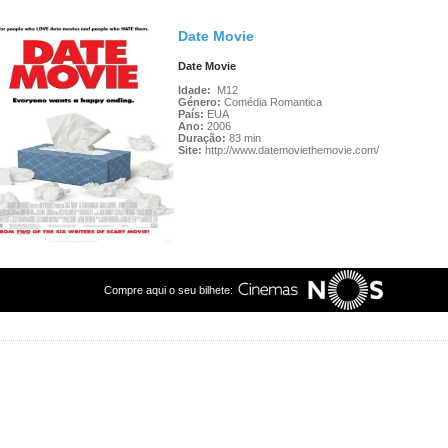
Date Movie
Date Movie
Idade:
M12
Género:
Comédia Romantica
País:
EUA
Ano:
2006
Duração:
83 min
Site:
http://www.datemoviethemovie.com/
Compre aqui o seu bilhete: