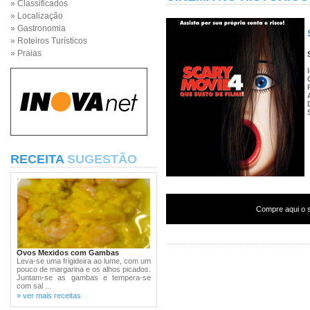
» Classificados
» Localização
» Gastronomia
» Roteiros Turísticos
» Praias
RECEITA
SUGESTÃO
Compre aqui o s
Ovos Mexidos com Gambas
Leva-se uma frigideira ao lume, com um
pouco de margarina e os alhos picados.
Juntam-se as gambas e tempera-se
com sal ...
» ver mais receitas