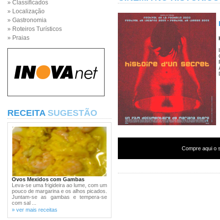
» Classificados
» Localização
» Gastronomia
» Roteiros Turísticos
» Praias
RECEITA
SUGESTÃO
Compre aqui o s
Ovos Mexidos com Gambas
Leva-se uma frigideira ao lume, com um
pouco de margarina e os alhos picados.
Juntam-se as gambas e tempera-se
com sal ...
» ver mais receitas