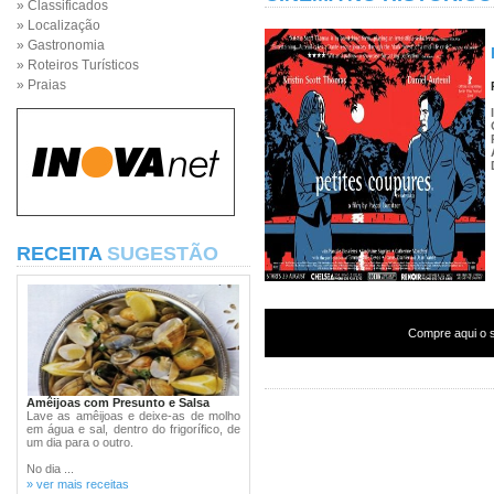
» Classificados
» Localização
» Gastronomia
» Roteiros Turísticos
» Praias
RECEITA
SUGESTÃO
Compre aqui o s
Amêijoas com Presunto e Salsa
Lave as amêijoas e deixe-as de molho
em água e sal, dentro do frigorífico, de
um dia para o outro.
No dia ...
» ver mais receitas