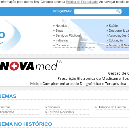
a informação para outros fins. Consulte a nossa
Política de Privacidade
. Ao navegar no site es
PESQUISAR
» Notícias
» Saúde
» Blogs
» Desporto & L
» Serviços Públicos
» Associações C
» Indústria
» Educação
» Comércio
» Museus & Mo
NEMAS
Cinemas
» Glicínias
» Histórico do Cinema
lternativos
» Estreias Nacionais
NEMA NO HISTÓRICO