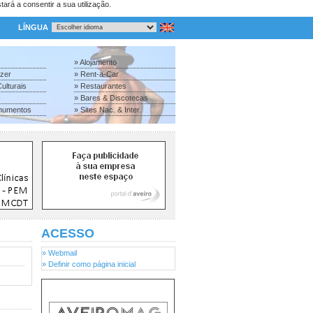
tará a consentir a sua utilização.
LÍNGUA
» Alojamento
azer
» Rent-a-Car
ulturais
» Restaurantes
» Bares & Discotecas
numentos
» Sites Nac. & Inter.
ACESSO
» Webmail
» Definir como página inicial