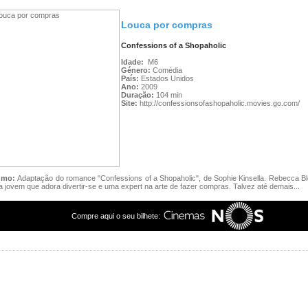
Louca por compras
Confessions of a Shopaholic
Idade:
M6
Género:
Comédia
País:
Estados Unidos
Ano:
2009
Duração:
104 min
Site:
http://confessionsofashopaholic.movies.go.com/
umo:
Adaptação do romance "Confessions of a Shopaholic", de Sophie Kinsella. Rebecca 
 jovem que adora divertir-se e uma expert na arte de fazer compras. Talvez até demais...
Compre aqui o seu bilhete: