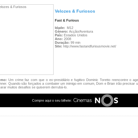
Velozes & Furiosos
Fast & Furious
Idade:
M12
Género:
Acção/Aventura
País:
Estados Unidos
Ano:
2008
Duração:
99 min
Site:
http://www.fastandfuriousmovie.net/
umo:
Um crime faz com que o ex-presidiário e fugitivo Dominic Toretto reencontre o age
nner. Quando são forçados a combater um inimigo em comum, Dom e Brian irão precisar un
arar muitos desafios se quiserem derrubá-lo.
Compre aqui o seu bilhete: