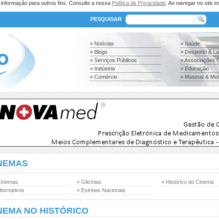
a informação para outros fins. Consulte a nossa
Política de Privacidade
. Ao navegar no site es
PESQUISAR
» Notícias
» Saúde
» Blogs
» Desporto & L
» Serviços Públicos
» Associações C
» Indústria
» Educação
» Comércio
» Museus & Mo
NEMAS
Cinemas
» Glicínias
» Histórico do Cinema
lternativos
» Estreias Nacionais
NEMA NO HISTÓRICO