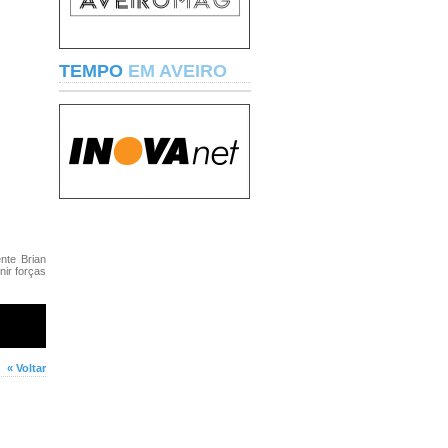
TEMPO
EM AVEIRO
nte Brian
ir forças
« Voltar