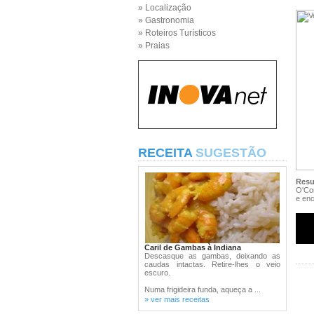
» Localização
» Gastronomia
» Roteiros Turísticos
» Praias
RECEITA
SUGESTÃO
Res
O'Co
e enc
Caril de Gambas à Indiana
Descasque as gambas, deixando as
caudas intactas. Retire-lhes o veio
escuro.
Numa frigideira funda, aqueça a ...
» ver mais receitas