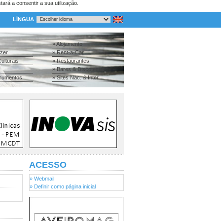
tará a consentir a sua utilização.
LÍNGUA
» Alojamento
azer
» Rent-a-Car
ulturais
» Restaurantes
» Bares & Discotecas
numentos
» Sites Nac. & Inter.
ACESSO
» Webmail
» Definir como página inicial