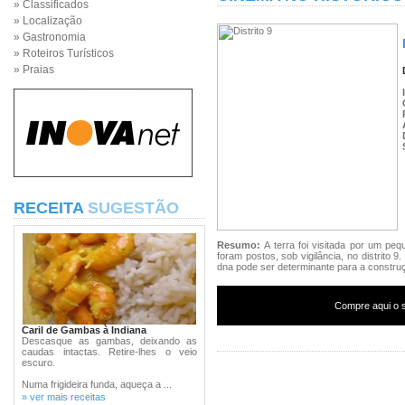
» Classificados
» Localização
» Gastronomia
» Roteiros Turísticos
» Praias
RECEITA
SUGESTÃO
Resumo:
A terra foi visitada por um pe
foram postos, sob vigilância, no distrito
dna pode ser determinante para a construç
Compre aqui o s
Caril de Gambas à Indiana
Descasque as gambas, deixando as
caudas intactas. Retire-lhes o veio
escuro.
Numa frigideira funda, aqueça a ...
» ver mais receitas