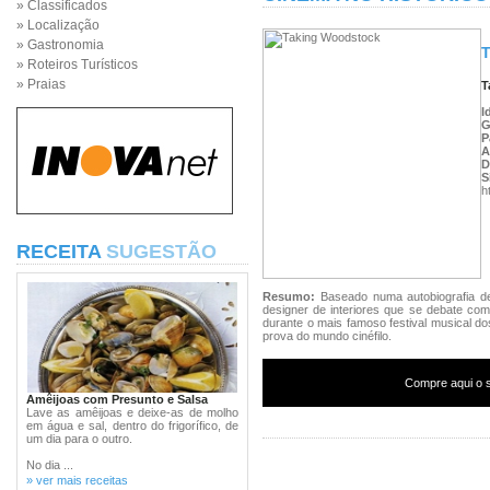
» Classificados
» Localização
» Gastronomia
T
» Roteiros Turísticos
» Praias
T
I
G
P
A
D
S
h
RECEITA
SUGESTÃO
Resumo:
Baseado numa autobiografia de
designer de interiores que se debate c
durante o mais famoso festival musical do
prova do mundo cinéfilo.
Compre aqui o s
Amêijoas com Presunto e Salsa
Lave as amêijoas e deixe-as de molho
em água e sal, dentro do frigorífico, de
um dia para o outro.
No dia ...
» ver mais receitas