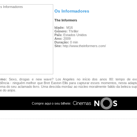
Os Informadores
The Informers
Idade:
M16
Género:
Thriller
País:
Estados Unidos
Ano:
2009
Duração:
0 min
Site:
http://www.theinformers.com/
umo:
Sexo, drogas e new wave? Los Angeles no início dos anos 80: tempo de ex
ência - ninguém melhor que Bret Easton Ellis para capturar esses momentos, nesta adapt
ema do seu aclamado livro. Uma descida mordaz ao núcleo moralmente falido da beleza supe
e do anjos.
Compre aqui o seu bilhete: