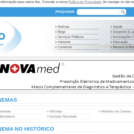
a informação para outros fins. Consulte a nossa
Política de Privacidade
. Ao navegar no site es
PESQUISAR
» Notícias
» Saúde
» Blogs
» Desporto & L
» Serviços Públicos
» Associações C
» Indústria
» Educação
» Comércio
» Museus & Mo
NEMAS
Cinemas
» Glicínias
» Histórico do Cinema
lternativos
» Estreias Nacionais
NEMA NO HISTÓRICO