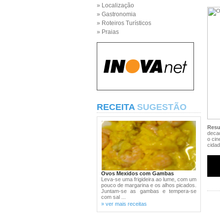
» Localização
» Gastronomia
» Roteiros Turísticos
» Praias
RECEITA
SUGESTÃO
Res
decad
o cin
cidad
Ovos Mexidos com Gambas
Leva-se uma frigideira ao lume, com um
pouco de margarina e os alhos picados.
Juntam-se as gambas e tempera-se
com sal ...
» ver mais receitas