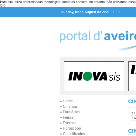
Este site utiliza determinadas tecnologias, como os cookies, no entanto, não utilizamos ess
OK
Sunday, 09 de August de 2026
12:11
CI
» Home
» Cinemas
» Farmácias
» 
» Feiras
» A
» Eventos
» Horóscopo
CI
» Classificados