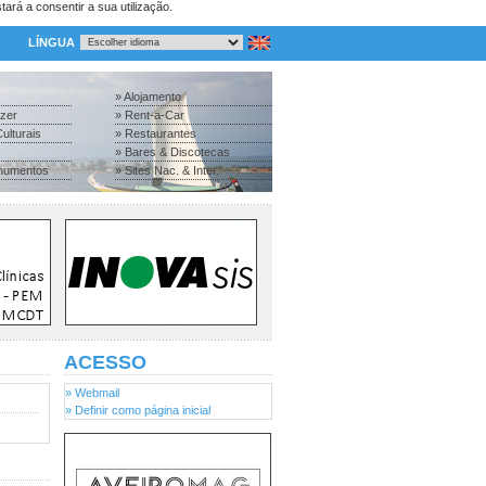
tará a consentir a sua utilização.
LÍNGUA
» Alojamento
azer
» Rent-a-Car
ulturais
» Restaurantes
» Bares & Discotecas
numentos
» Sites Nac. & Inter.
ACESSO
» Webmail
» Definir como página inicial