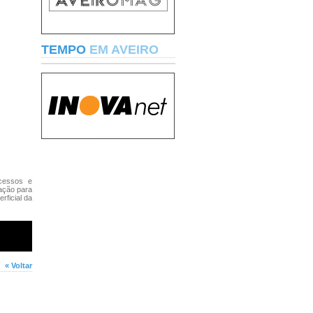
TEMPO
EM AVEIRO
cessos e
ação para
rficial da
« Voltar