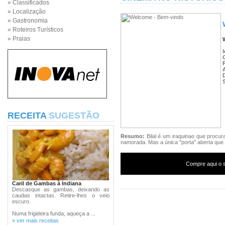
» Classificados
» Localização
» Gastronomia
» Roteiros Turísticos
» Praias
RECEITA
SUGESTÃO
Resumo:
Bilal é um iraquinao que procu
namorada. Mas a única "porta" aberta que 
Compre aqui o s
Caril de Gambas à Indiana
Descasque as gambas, deixando as
caudas intactas. Retire-lhes o veio
escuro.
Numa frigideira funda, aqueça a ...
» ver mais receitas