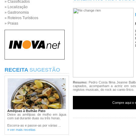
» Classificados
» Localização
» Gastronomia
» Roteiros Turísticos
» Praias
RECEITA
SUGESTÃO
Resumo:
Pedro Costa filma Jeanne Bali
captados, acompanham a actriz em ses
registos musicais, do rock ao canto lírico.
Compre aqui o s
Amêijoas à Bulhão Pato
Deixe as amêijoas de molho em água
com sal durante duas ou três horas.
Escorra-as e passe-as por várias ...
» ver mais receitas