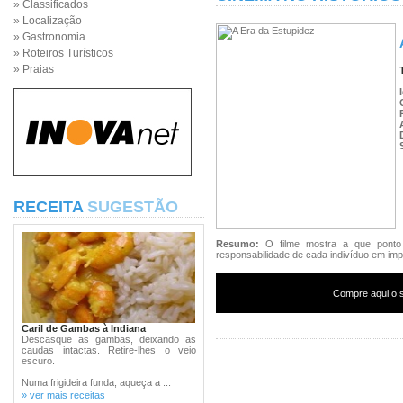
» Classificados
» Localização
» Gastronomia
» Roteiros Turísticos
» Praias
RECEITA
SUGESTÃO
Resumo:
O filme mostra a que ponto
responsabilidade de cada indivíduo em impe
Compre aqui o s
Caril de Gambas à Indiana
Descasque as gambas, deixando as
caudas intactas. Retire-lhes o veio
escuro.
Numa frigideira funda, aqueça a ...
» ver mais receitas