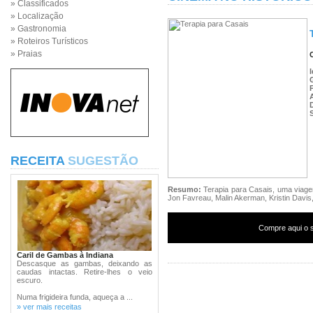
» Classificados
» Localização
» Gastronomia
» Roteiros Turísticos
» Praias
RECEITA
SUGESTÃO
Resumo:
Terapia para Casais, uma viag
Jon Favreau, Malin Akerman, Kristin Davis,
Compre aqui o s
Caril de Gambas à Indiana
Descasque as gambas, deixando as
caudas intactas. Retire-lhes o veio
escuro.
Numa frigideira funda, aqueça a ...
» ver mais receitas