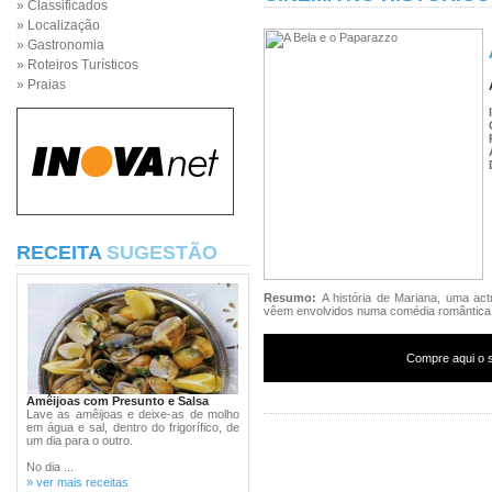
» Classificados
» Localização
» Gastronomia
» Roteiros Turísticos
» Praias
RECEITA
SUGESTÃO
Resumo:
A história de Mariana, uma ac
vêem envolvidos numa comédia romântica.
Compre aqui o s
Amêijoas com Presunto e Salsa
Lave as amêijoas e deixe-as de molho
em água e sal, dentro do frigorífico, de
um dia para o outro.
No dia ...
» ver mais receitas