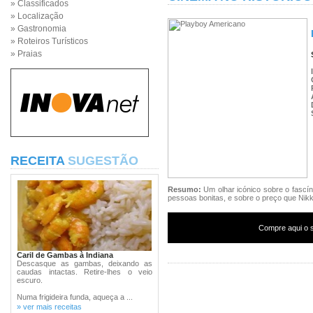
» Classificados
» Localização
» Gastronomia
» Roteiros Turísticos
» Praias
RECEITA
SUGESTÃO
Resumo:
Um olhar icónico sobre o fascí
pessoas bonitas, e sobre o preço que Nikki
Compre aqui o s
Caril de Gambas à Indiana
Descasque as gambas, deixando as
caudas intactas. Retire-lhes o veio
escuro.
Numa frigideira funda, aqueça a ...
» ver mais receitas