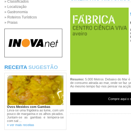
» Classificados
» Localização
» Gastronomia
» Roteiros Turísticos
» Praias
RECEITA
SUGESTÃO
Resumo:
5.000 Metros Debaixo do Mar é 
de consumo atirada ao mar, onde se faz u
Ao mesmo tempo faz-nos pensar na acçã
Compre aqui o s
Ovos Mexidos com Gambas
Leva-se uma frigideira ao lume, com um
pouco de margarina e os alhos picados.
Juntam-se as gambas e tempera-se
com sal ...
» ver mais receitas