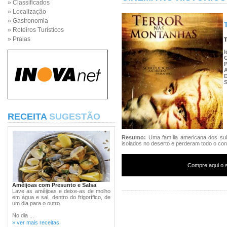
» Classificados
» Localização
» Gastronomia
» Roteiros Turísticos
» Praias
T
I
P
S
RECEITA
SUGESTÃO
Resumo:
Uma família americana dos sub
isolados no deserto e perderam todo o cont
Compre aqui o s
Amêijoas com Presunto e Salsa
Lave as amêijoas e deixe-as de molho
em água e sal, dentro do frigorífico, de
um dia para o outro.
No dia ...
» ver mais receitas