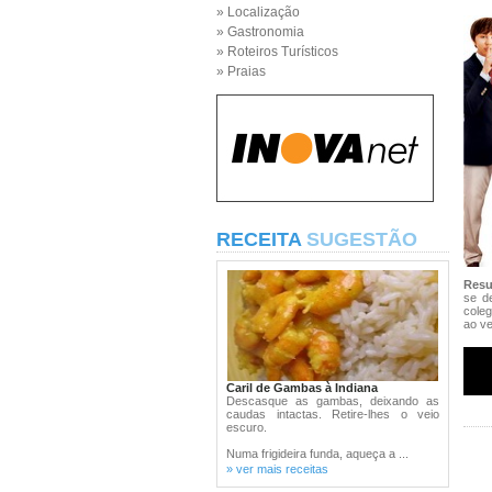
» Localização
» Gastronomia
» Roteiros Turísticos
» Praias
RECEITA
SUGESTÃO
Res
se de
coleg
ao ve
Caril de Gambas à Indiana
Descasque as gambas, deixando as
caudas intactas. Retire-lhes o veio
escuro.
Numa frigideira funda, aqueça a ...
» ver mais receitas