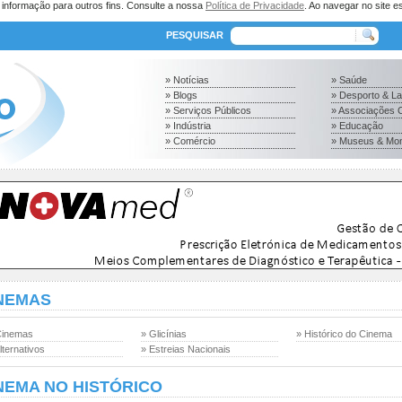
a informação para outros fins. Consulte a nossa
Política de Privacidade
. Ao navegar no site es
PESQUISAR
» Notícias
» Saúde
» Blogs
» Desporto & L
» Serviços Públicos
» Associações C
» Indústria
» Educação
» Comércio
» Museus & Mo
NEMAS
Cinemas
» Glicínias
» Histórico do Cinema
lternativos
» Estreias Nacionais
NEMA NO HISTÓRICO