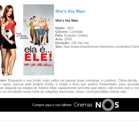
She's the Man
She's the Man
Idade:
M12
Género:
Comédia
País:
Estados Unidos
Ano:
2006
Duração:
105 min min
Site:
http://www.shestheman-themovie.com/index2.html
umo:
Enquanto o seu irmão mais velho vai passar duas semanas a Londres, Olivia decide d
 rapaz, passar pelo próprio irmão, e visitar o liceu que ambos frequentam, para assedi
as daquele na equipa de futebol. Mas rapidamente percebe que talvez não tenha sido a mel
r-se envolvida numa série de relações amorosas, umas correspondidas outras não...
Compre aqui o seu bilhete: