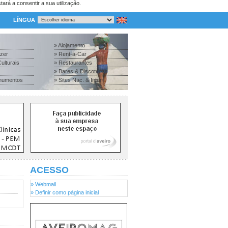
tará a consentir a sua utilização.
LÍNGUA
» Alojamento
azer
» Rent-a-Car
ulturais
» Restaurantes
» Bares & Discotecas
numentos
» Sites Nac. & Inter.
ACESSO
» Webmail
» Definir como página inicial