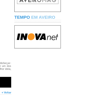
TEMPO
EM AVEIRO
isfarçar-
ar um dos
hor ideia,
« Voltar