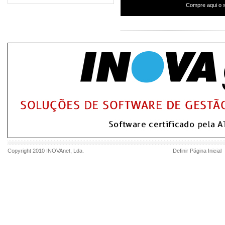
Compre aqui o s
Copyright 2010
INOVAnet
, Lda.
Definir Página Inicial