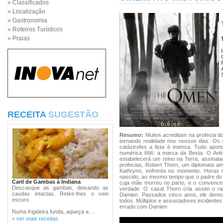
» Classificados
» Localização
» Gastronomia
» Roteiros Turísticos
» Praias
RECEITA
SUGESTÃO
Resumo:
Muitos acreditam na profecia do
tornando realidade nos nossos dias. Os s
catástrofes a lista é imensa. Tudo apon
numérica 666: a marca da Besta. O Anti
estabelecerá um reino na Terra, assina
profecias, Robert Thorn, um diplomata am
Kathrynn, enfrenta no momento. Horas m
nascido, ao mesmo tempo que o padre do h
Caril de Gambas à Indiana
cuja mãe morreu no parto, e o convence 
Descasque as gambas, deixando as
verdade. O casal Thorn cria assim o ra
caudas intactas. Retire-lhes o veio
Damien. Passados cinco anos, ele demon
escuro.
todos. Múltiplos e assustadores incidentes
errado com Damien
Numa frigideira funda, aqueça a ...
» ver mais receitas