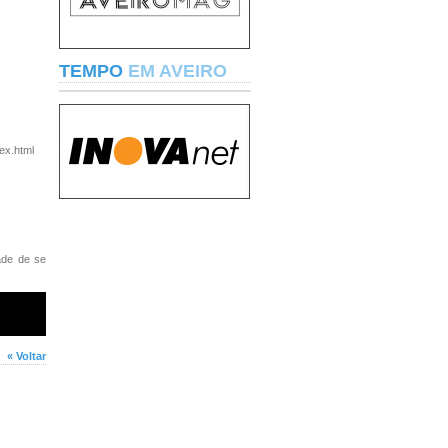
TEMPO
EM AVEIRO
ex.html
ade de se
« Voltar