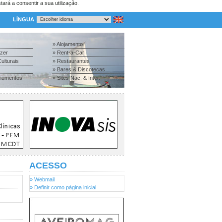
tará a consentir a sua utilização.
LÍNGUA
» Alojamento
azer
» Rent-a-Car
ulturais
» Restaurantes
» Bares & Discotecas
numentos
» Sites Nac. & Inter.
ACESSO
» Webmail
» Definir como página inicial