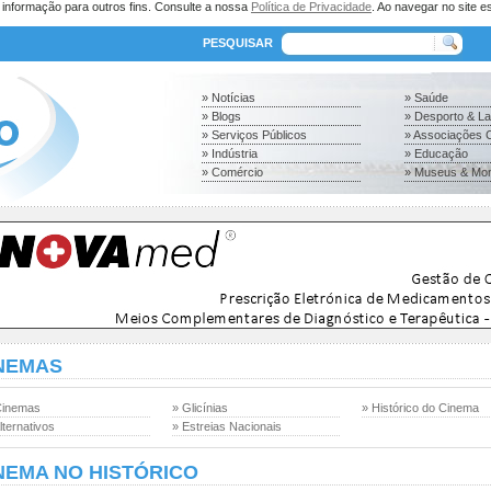
a informação para outros fins. Consulte a nossa
Política de Privacidade
. Ao navegar no site es
PESQUISAR
» Notícias
» Saúde
» Blogs
» Desporto & L
» Serviços Públicos
» Associações C
» Indústria
» Educação
» Comércio
» Museus & Mo
NEMAS
Cinemas
» Glicínias
» Histórico do Cinema
lternativos
» Estreias Nacionais
NEMA NO HISTÓRICO