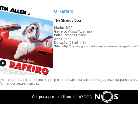
O Rafeiro
The Shaggy Dog
Idade:
M12
Género:
Acção/Aventura
País:
Estados Unidos
Ano:
2006
Duração:
98 min min
Site:
http://disney.go.com/disneypictures/shaggydog/ind
umo:
A história de um homem que procura levar uma vida normal, apesar da particularid
formar por vezes num cão....
Compre aqui o seu bilhete: