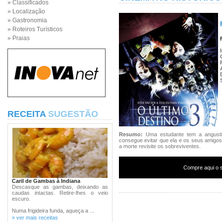
» Classificados
» Localização
» Gastronomia
» Roteiros Turísticos
» Praias
RECEITA
SUGESTÃO
Resumo:
Uma estudante tem a angusti
consegue evitar que ela e os seus amigos
a morte revisite os sobreviventes.
Compre aqui o s
Caril de Gambas à Indiana
Descasque as gambas, deixando as
caudas intactas. Retire-lhes o veio
escuro.
Numa frigideira funda, aqueça a ...
» ver mais receitas