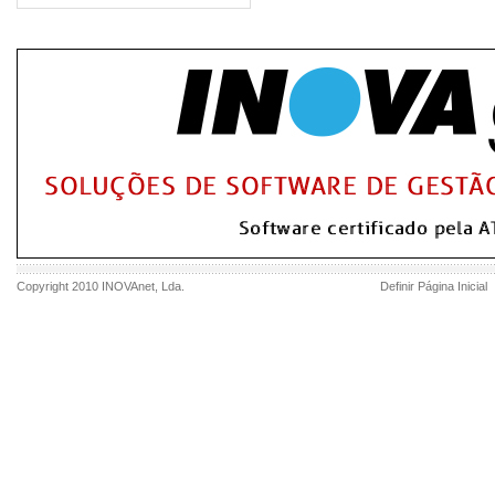
Copyright 2010
INOVAnet
, Lda.
Definir Página Inicial