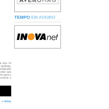
TEMPO
EM AVEIRO
i. Aos 14
i geólogo,
complicado
rcebe que
tir para o
ncontrar o
« Voltar