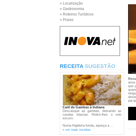
» Localização
» Gastronomia
» Roteiros Turísticos
» Praias
RECEITA
SUGESTÃO
Res
anos 
que p
quan
ningu
deser
pai q
Caril de Gambas à Indiana
Descasque as gambas, deixando as
caudas intactas. Retire-lhes o veio
escuro.
Numa frigideira funda, aqueça a ...
» ver mais receitas