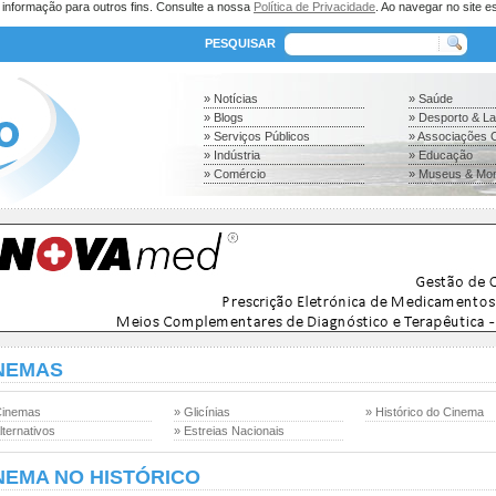
a informação para outros fins. Consulte a nossa
Política de Privacidade
. Ao navegar no site es
PESQUISAR
» Notícias
» Saúde
» Blogs
» Desporto & L
» Serviços Públicos
» Associações C
» Indústria
» Educação
» Comércio
» Museus & Mo
NEMAS
Cinemas
» Glicínias
» Histórico do Cinema
lternativos
» Estreias Nacionais
NEMA NO HISTÓRICO