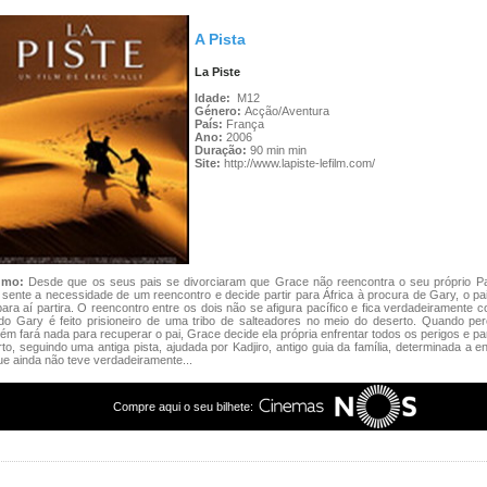
A Pista
La Piste
Idade:
M12
Género:
Acção/Aventura
País:
França
Ano:
2006
Duração:
90 min min
Site:
http://www.lapiste-lefilm.com/
umo:
Desde que os seus pais se divorciaram que Grace não reencontra o seu próprio Pa
sente a necessidade de um reencontro e decide partir para África à procura de Gary, o pa
ara aí partira. O reencontro entre os dois não se afigura pacífico e fica verdadeiramente 
do Gary é feito prisioneiro de uma tribo de salteadores no meio do deserto. Quando pe
ém fará nada para recuperar o pai, Grace decide ela própria enfrentar todos os perigos e par
to, seguindo uma antiga pista, ajudada por Kadjiro, antigo guia da família, determinada a e
ue ainda não teve verdadeiramente...
Compre aqui o seu bilhete: