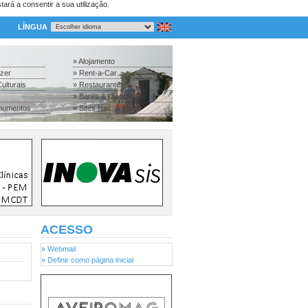
tará a consentir a sua utilização.
LÍNGUA
» Alojamento
azer
» Rent-a-Car
ulturais
» Restaurantes
» Bares & Discotecas
numentos
» Sites Nac. & Inter.
ACESSO
» Webmail
» Definir como página inicial