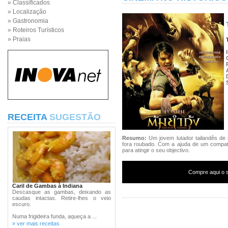
» Classificados
» Localização
» Gastronomia
» Roteiros Turísticos
» Praias
RECEITA
SUGESTÃO
Resumo:
Um jovem lutador tailandês de
fora roubado. Com a ajuda de um compatri
para atingir o seu objectivo.
Compre aqui o s
Caril de Gambas à Indiana
Descasque as gambas, deixando as
caudas intactas. Retire-lhes o veio
escuro.
Numa frigideira funda, aqueça a ...
» ver mais receitas