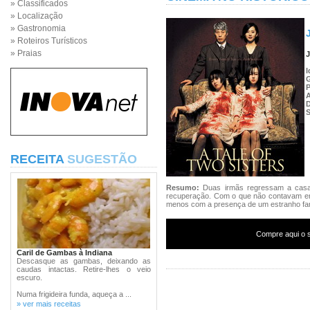
» Classificados
» Localização
» Gastronomia
» Roteiros Turísticos
» Praias
I
P
S
RECEITA
SUGESTÃO
Resumo:
Duas irmãs regressam a casa
recuperação. Com o que não contavam er
menos com a presença de um estranho fan
Compre aqui o s
Caril de Gambas à Indiana
Descasque as gambas, deixando as
caudas intactas. Retire-lhes o veio
escuro.
Numa frigideira funda, aqueça a ...
» ver mais receitas