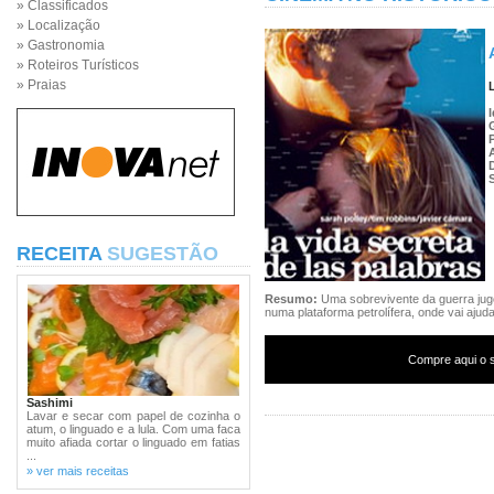
» Classificados
» Localização
» Gastronomia
» Roteiros Turísticos
» Praias
RECEITA
SUGESTÃO
Resumo:
Uma sobrevivente da guerra jug
numa plataforma petrolífera, onde vai aj
Compre aqui o s
Sashimi
Lavar e secar com papel de cozinha o
atum, o linguado e a lula. Com uma faca
muito afiada cortar o linguado em fatias
...
» ver mais receitas