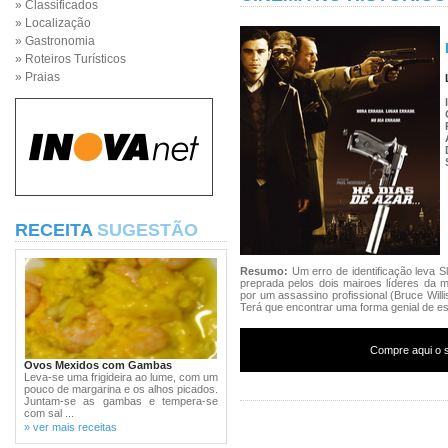
» Classificados
» Localização
» Gastronomia
» Roteiros Turísticos
» Praias
RECEITA
SUGESTÃO
Resumo:
Um erro de identificação leva S
preprada pelos dois mairoes líderes da m
por um assassino profissional (Bruce Willi
Terá que encontrar uma forma genial de e
Compre aqui o s
Ovos Mexidos com Gambas
Leva-se uma frigideira ao lume, com um
pouco de margarina e os alhos picados.
Juntam-se as gambas e tempera-se
com sal ...
» ver mais receitas