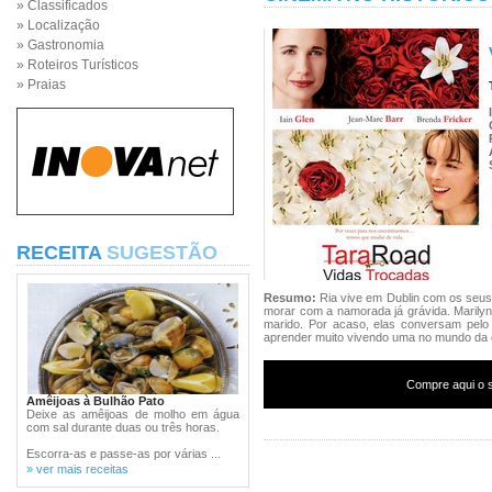
» Classificados
» Localização
» Gastronomia
» Roteiros Turísticos
» Praias
RECEITA
SUGESTÃO
Resumo:
Ria vive em Dublin com os seus d
morar com a namorada já grávida. Marilyn,
marido. Por acaso, elas conversam pelo 
aprender muito vivendo uma no mundo da o
Compre aqui o s
Amêijoas à Bulhão Pato
Deixe as amêijoas de molho em água
com sal durante duas ou três horas.
Escorra-as e passe-as por várias ...
» ver mais receitas