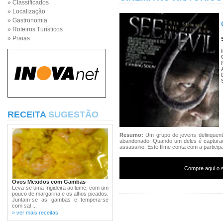
» Classificados
» Localização
» Gastronomia
» Roteiros Turísticos
» Praias
RECEITA
SUGESTÃO
Resumo:
Um grupo de jovens delinquente
abandonado. Quando um deles é capturad
assassino. Este filme conta com a partici
Compre aqui o s
Ovos Mexidos com Gambas
Leva-se uma frigideira ao lume, com um
pouco de margarina e os alhos picados.
Juntam-se as gambas e tempera-se
com sal ...
» ver mais receitas