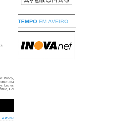
TEMPO
EM AVEIRO
ts/
se Bobby,
amente uma
pa Lucius
ância, Cal
« Voltar