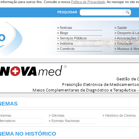
a informação para outros fins. Consulte a nossa
Política de Privacidade
. Ao navegar no site es
PESQUISAR
» Notícias
» Saúde
» Blogs
» Desporto & L
» Serviços Públicos
» Associações C
» Indústria
» Educação
» Comércio
» Museus & Mo
NEMAS
Cinemas
» Glicínias
» Histórico do Cinema
lternativos
» Estreias Nacionais
NEMA NO HISTÓRICO