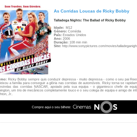
As Corridas Loucas de Ricky Bobby
Talladega Nights: The Ballad of Ricky Bobby
Idade:
M12
Género:
Comédia
País:
Estados Unidos
Ano:
2006
Duração:
108 min min
Site:
http://www.sonypictures.com/movies/talladeganigh
umo:
Ricky Bobby sempre quis conduzir depressa - muito depressa - como o seu pai Ree
eixou a família para conseguir a glória nas corridas de automóveis. Ricky torna-se rapid
estrelas das corridas NASCAR, apoiado pela sua equipa - o gigantesco chefe de equi
ngton, um trio de mecânicos completamente louco e o seu colega de equipa e amigo de inf
ton, Jr..
Compre aqui o seu bilhete: