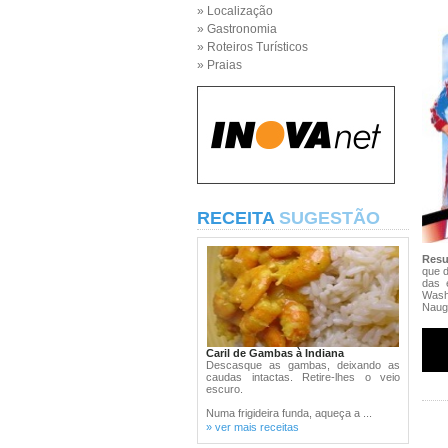
» Localização
» Gastronomia
» Roteiros Turísticos
» Praias
RECEITA
SUGESTÃO
Res
que d
das 
Washi
Naugh
Caril de Gambas à Indiana
Descasque as gambas, deixando as
caudas intactas. Retire-lhes o veio
escuro.
Numa frigideira funda, aqueça a ...
» ver mais receitas