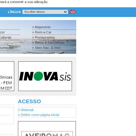
tará a consentir a sua utilização.
LÍNGUA
» Alojamento
azer
» Rent-a-Car
ulturais
» Restaurantes
» Bares & Discotecas
numentos
» Sites Nac. & Inter.
ACESSO
» Webmail
» Definir como página inicial