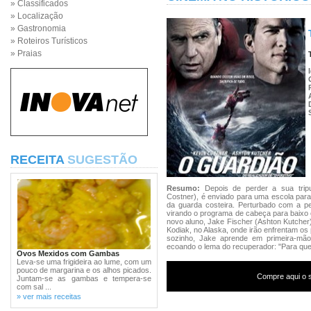
» Classificados
» Localização
» Gastronomia
» Roteiros Turísticos
» Praias
RECEITA
SUGESTÃO
Resumo:
Depois de perder a sua tripu
Costner), é enviado para uma escola para
da guarda costeira. Perturbado com a pe
virando o programa de cabeça para baixo
novo aluno, Jake Fischer (Ashton Kutcher
Kodiak, no Alaska, onde irão enfrentam os
sozinho, Jake aprende em primeira-mão 
ecoando o lema do recuperador: "Para que
Ovos Mexidos com Gambas
Leva-se uma frigideira ao lume, com um
pouco de margarina e os alhos picados.
Compre aqui o s
Juntam-se as gambas e tempera-se
com sal ...
» ver mais receitas