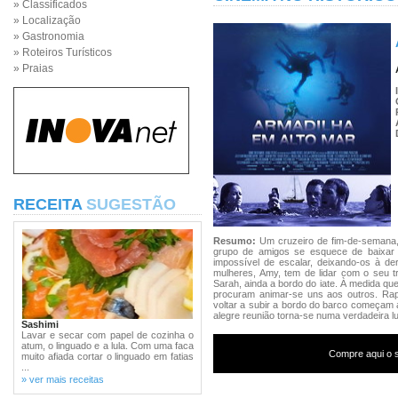
» Classificados
» Localização
» Gastronomia
» Roteiros Turísticos
» Praias
RECEITA
SUGESTÃO
Resumo:
Um cruzeiro de fim-de-semana, 
grupo de amigos se esquece de baixar 
impossível de escalar, deixando-os à der
mulheres, Amy, tem de lidar com o seu t
Sarah, ainda a bordo do iate. À medida q
procuram animar-se uns aos outros. Rap
voltar a subir a bordo do barco começam
alegre reunião torna-se numa verdadeira lu
Sashimi
Lavar e secar com papel de cozinha o
atum, o linguado e a lula. Com uma faca
Compre aqui o s
muito afiada cortar o linguado em fatias
...
» ver mais receitas