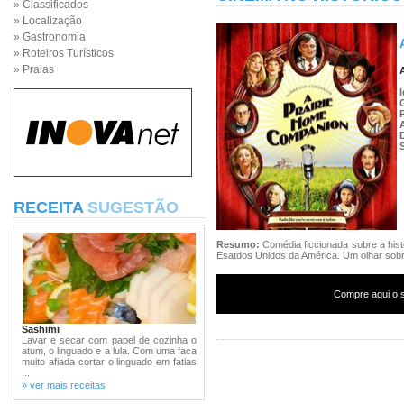
» Classificados
» Localização
» Gastronomia
» Roteiros Turísticos
» Praias
RECEITA
SUGESTÃO
Resumo:
Comédia ficcionada sobre a hist
Esatdos Unidos da América. Um olhar sobr
Compre aqui o s
Sashimi
Lavar e secar com papel de cozinha o
atum, o linguado e a lula. Com uma faca
muito afiada cortar o linguado em fatias
...
» ver mais receitas