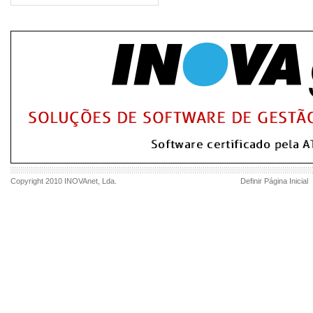
Copyright 2010
INOVAnet
, Lda.
Definir Página Inicial