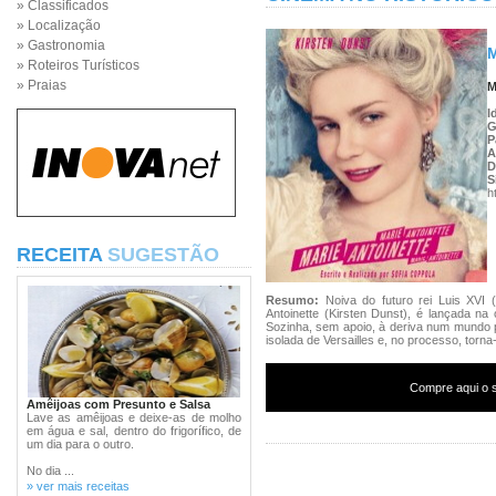
» Classificados
» Localização
» Gastronomia
M
» Roteiros Turísticos
» Praias
M
I
G
P
A
D
S
h
RECEITA
SUGESTÃO
Resumo:
Noiva do futuro rei Luis XV
Antoinette (Kirsten Dunst), é lançada na
Sozinha, sem apoio, à deriva num mundo p
isolada de Versailles e, no processo, tor
Compre aqui o s
Amêijoas com Presunto e Salsa
Lave as amêijoas e deixe-as de molho
em água e sal, dentro do frigorífico, de
um dia para o outro.
No dia ...
» ver mais receitas