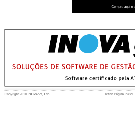
Compre aqui o s
Copyright 2010
INOVAnet
, Lda.
Definir Página Inicial