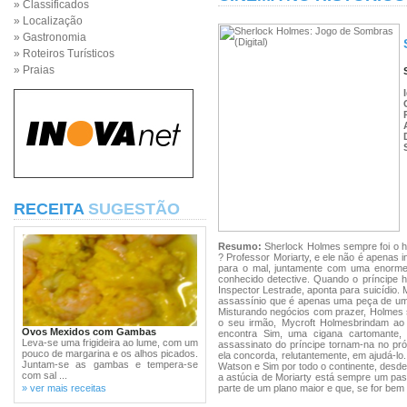
» Classificados
» Localização
» Gastronomia
» Roteiros Turísticos
» Praias
RECEITA
SUGESTÃO
Resumo:
Sherlock Holmes sempre foi o h
? Professor Moriarty, e ele não é apenas
para o mal, juntamente com uma enorme 
conhecido detective. Quando o príncipe h
Inspector Lestrade, aponta para suicídio.
assassínio que é apenas uma peça de um g
Misturando negócios com prazer, Holmes s
o seu irmão, Mycroft Holmesbrindam ao 
Ovos Mexidos com Gambas
encontra Sim, uma cigana cartomante,
Leva-se uma frigideira ao lume, com um
assassinato do príncipe tornam-na no próx
pouco de margarina e os alhos picados.
ela concorda, relutantemente, em ajudá-lo
Juntam-se as gambas e tempera-se
Watson e Sim por todo o continente, desde
com sal ...
a astúcia de Moriarty está sempre um pass
» ver mais receitas
parte de um plano maior e que, se for bem 