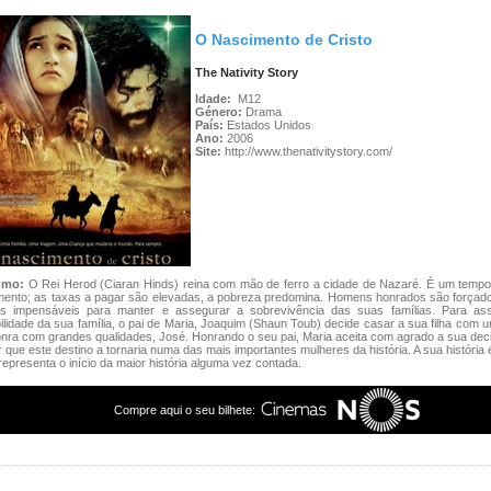
O Nascimento de Cristo
The Nativity Story
Idade:
M12
Género:
Drama
País:
Estados Unidos
Ano:
2006
Site:
http://www.thenativitystory.com/
umo:
O Rei Herod (Ciaran Hinds) reina com mão de ferro a cidade de Nazaré. É um tempo 
mento; as taxas a pagar são elevadas, a pobreza predomina. Homens honrados são forçado
as impensáveis para manter e assegurar a sobrevivência das suas famílias. Para as
ilidade da sua família, o pai de Maria, Joaquim (Shaun Toub) decide casar a sua filha co
nra com grandes qualidades, José. Honrando o seu pai, Maria aceita com agrado a sua dec
 que este destino a tornaria numa das mais importantes mulheres da história. A sua história 
epresenta o início da maior história alguma vez contada.
Compre aqui o seu bilhete: