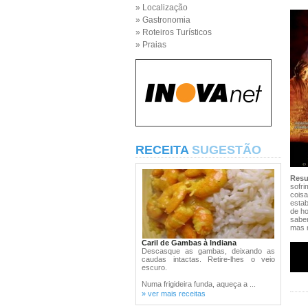
» Localização
» Gastronomia
» Roteiros Turísticos
» Praias
RECEITA
SUGESTÃO
Res
sofri
cois
estab
de ho
saber
mas r
Caril de Gambas à Indiana
Descasque as gambas, deixando as
caudas intactas. Retire-lhes o veio
escuro.
Numa frigideira funda, aqueça a ...
» ver mais receitas