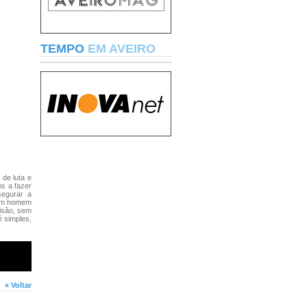
TEMPO
EM AVEIRO
de luta e
s a fazer
segurar a
m um homem
isão, sem
é simples,
« Voltar