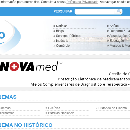
a informação para outros fins. Consulte a nossa
Política de Privacidade
. Ao navegar no site es
PESQUISAR
» Notícias
» Saúde
» Blogs
» Desporto & L
» Serviços Públicos
» Associações C
» Indústria
» Educação
» Comércio
» Museus & Mo
NEMAS
Cinemas
» Glicínias
» Histórico do Cinema
lternativos
» Estreias Nacionais
NEMA NO HISTÓRICO