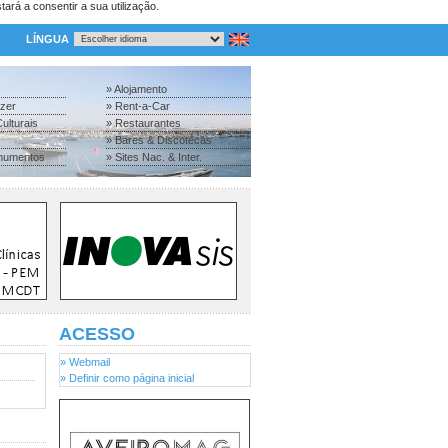
tará a consentir a sua utilização.
LÍNGUA
» Alojamento
azer
» Rent-a-Car
ulturais
» Restaurantes
» Bares & Discotecas
numentos
» Sites Nac. & Inter.
ACESSO
» Webmail
» Definir como página inicial