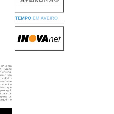
TEMPO
EM AVEIRO
 no outro
s, Tyrese
 corrida.
ian e Mia
Instalados
nto reúnem
é a única
 único que
perseguir
a para os
eparar os
 alguém o