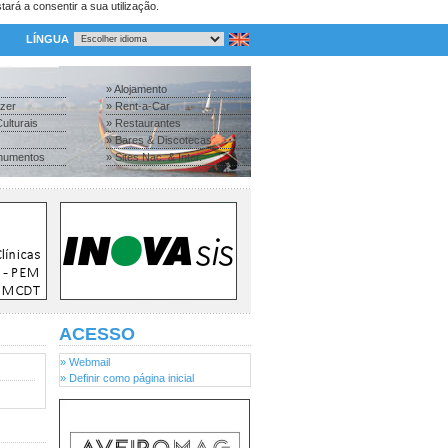
tará a consentir a sua utilização.
LÍNGUA
» Alojamento
azer
» Rent-a-Car
ulturais
» Restaurantes
» Bares & Discotecas
numentos
» Sites Nac. & Inter.
ACESSO
» Webmail
» Definir como página inicial