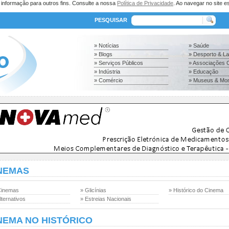
a informação para outros fins. Consulte a nossa
Política de Privacidade
. Ao navegar no site es
PESQUISAR
» Notícias
» Saúde
» Blogs
» Desporto & L
» Serviços Públicos
» Associações C
» Indústria
» Educação
» Comércio
» Museus & Mo
NEMAS
Cinemas
» Glicínias
» Histórico do Cinema
lternativos
» Estreias Nacionais
NEMA NO HISTÓRICO