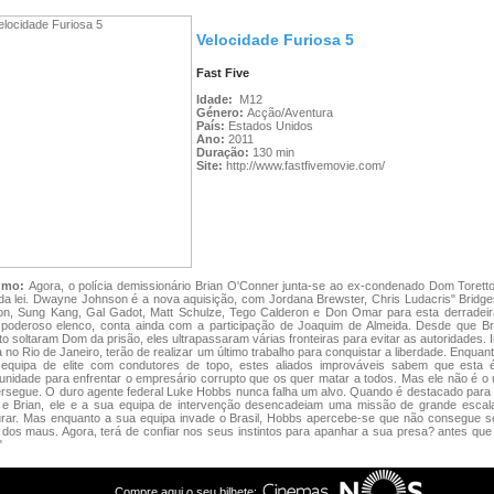
Velocidade Furiosa 5
Fast Five
Idade:
M12
Género:
Acção/Aventura
País:
Estados Unidos
Ano:
2011
Duração:
130 min
Site:
http://www.fastfivemovie.com/
umo:
Agora, o polícia demissionário Brian O'Conner junta-se ao ex-condenado Dom Toretto
da lei. Dwayne Johnson é a nova aquisição, com Jordana Brewster, Chris Ludacris" Bridge
on, Sung Kang, Gal Gadot, Matt Schulze, Tego Calderon e Don Omar para esta derradeira
 poderoso elenco, conta ainda com a participação de Joaquim de Almeida. Desde que Br
to soltaram Dom da prisão, eles ultrapassaram várias fronteiras para evitar as autoridades. 
 no Rio de Janeiro, terão de realizar um último trabalho para conquistar a liberdade. Enqua
equipa de elite com condutores de topo, estes aliados improváveis sabem que esta 
unidade para enfrentar o empresário corrupto que os quer matar a todos. Mas ele não é o
rsegue. O duro agente federal Luke Hobbs nunca falha um alvo. Quando é destacado para 
e Brian, ele e a sua equipa de intervenção desencadeiam uma missão de grande escal
urar. Mas enquanto a sua equipa invade o Brasil, Hobbs apercebe-se que não consegue s
dos maus. Agora, terá de confiar nos seus instintos para apanhar a sua presa? antes que
"
Compre aqui o seu bilhete: