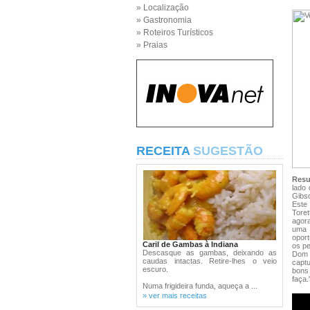
» Localização
» Gastronomia
» Roteiros Turísticos
» Praias
RECEITA
SUGESTÃO
Res
lado 
Gibs
Este
Toret
agora
uma 
oport
Caril de Gambas à Indiana
os pe
Descasque as gambas, deixando as
Dom 
caudas intactas. Retire-lhes o veio
capt
escuro.
bons 
faça.
Numa frigideira funda, aqueça a ...
» ver mais receitas