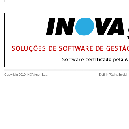
Copyright 2010
INOVAnet
, Lda.
Definir Página Inicial