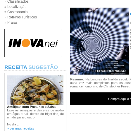
» Classificados
» Localização
» Gastronomia
» Roteiros Turísticos
» Praias
RECEITA
SUGESTÃO
Resumo:
Na Londres do final do século 
cada vez mais complexos para os assas
romance homónimo de Christopher Priest.
Compre aqui o s
Amêijoas com Presunto e Salsa
Lave as amêijoas e deixe-as de molho
em água e sal, dentro do frigorífico, de
um dia para o outro.
No dia ...
» ver mais receitas