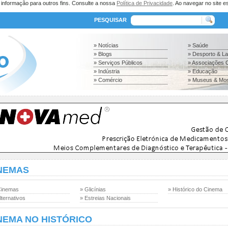
a informação para outros fins. Consulte a nossa
Política de Privacidade
. Ao navegar no site es
PESQUISAR
» Notícias
» Saúde
» Blogs
» Desporto & L
» Serviços Públicos
» Associações C
» Indústria
» Educação
» Comércio
» Museus & Mo
NEMAS
Cinemas
» Glicínias
» Histórico do Cinema
lternativos
» Estreias Nacionais
NEMA NO HISTÓRICO