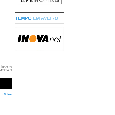
TEMPO
EM AVEIRO
nheciento
mentário
« Voltar