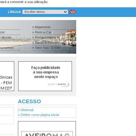
tará a consentir a sua utilização.
LÍNGUA
» Alojamento
azer
» Rent-a-Car
ulturais
» Restaurantes
» Bares & Discotecas
numentos
» Sites Nac. & Inter.
ACESSO
» Webmail
» Definir como página inicial