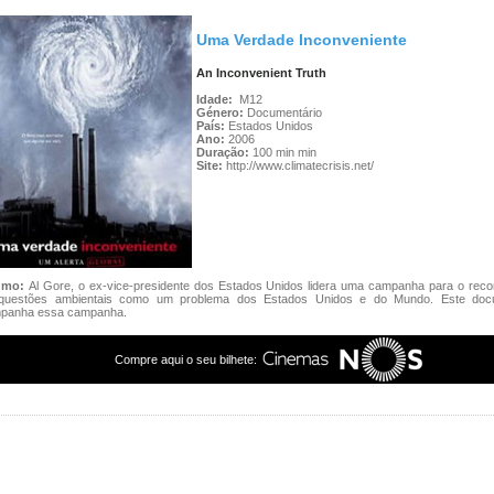
Uma Verdade Inconveniente
An Inconvenient Truth
Idade:
M12
Género:
Documentário
País:
Estados Unidos
Ano:
2006
Duração:
100 min min
Site:
http://www.climatecrisis.net/
umo:
Al Gore, o ex-vice-presidente dos Estados Unidos lidera uma campanha para o reco
questões ambientais como um problema dos Estados Unidos e do Mundo. Este docu
panha essa campanha.
Compre aqui o seu bilhete: