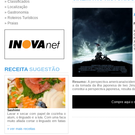
» Classificados
» Localização
» Gastronomia
» Roteiros Turísticos
» Praias
RECEITA
SUGESTÃO
Resumo:
A perspectiva americana/ociden
a da tomada da ilha japonesa de Iwo Jima
constitui a perspectiva japonesa, resulta 
Compre aqui o s
Sashimi
Lavar e secar com papel de cozinha o
atum, o linguado e a lula. Com uma faca
muito afiada cortar o linguado em fatias
...
» ver mais receitas