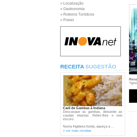
» Localização
» Gastronomia
» Roteiros Turísticos
» Praias
RECEITA
SUGESTÃO
Res
"Igno
Caril de Gambas à Indiana
Descasque as gambas, deixando as
caudas intactas. Retire-lhes o veio
escuro.
Numa frigideira funda, aqueça a ...
» ver mais receitas