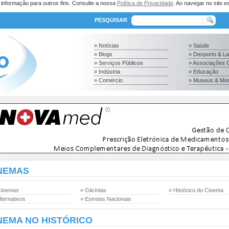
a informação para outros fins. Consulte a nossa
Política de Privacidade
. Ao navegar no site es
PESQUISAR
» Notícias
» Saúde
» Blogs
» Desporto & L
» Serviços Públicos
» Associações C
» Indústria
» Educação
» Comércio
» Museus & Mo
NEMAS
Cinemas
» Glicínias
» Histórico do Cinema
lternativos
» Estreias Nacionais
NEMA NO HISTÓRICO