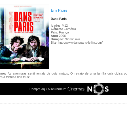
Em Paris
Dans Paris
Idade:
M12
Género:
Comédia
País:
França
Ano:
2006
Duração:
92 min min
Site:
http://www.dansparis-lefilm.com/
umo:
As aventuras sentimentais de dois irmãos. O retrato de uma família cuja divisa po
ra a tristeza dos teus".
Compre aqui o seu bilhete: