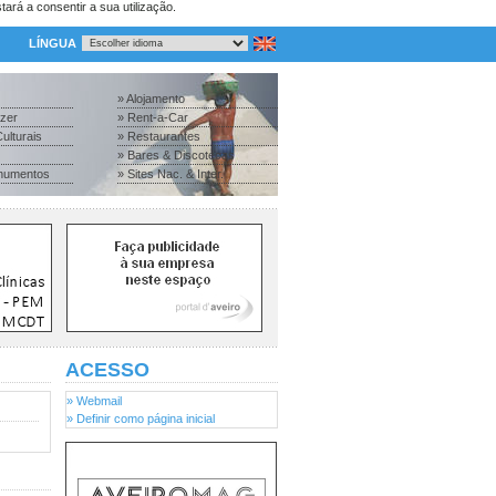
tará a consentir a sua utilização.
LÍNGUA
» Alojamento
azer
» Rent-a-Car
ulturais
» Restaurantes
» Bares & Discotecas
numentos
» Sites Nac. & Inter.
ACESSO
» Webmail
» Definir como página inicial