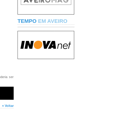
TEMPO
EM AVEIRO
deria ser
« Voltar