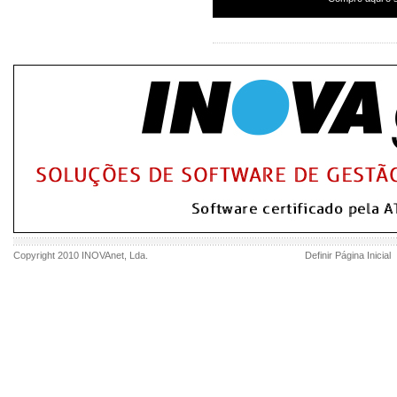
Copyright 2010
INOVAnet
, Lda.
Definir Página Inicial