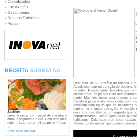
» Classificados
» Localização
» Gastronomia
» Roteiros Turísticos
» Praias
RECEITA
SUGESTÃO
Resumo:
1873. Território do Arizona. 
Absolution, bem no coração do deserto. A ú
no pulso. Rapidamente descobre que os h
atreve a por um pé nas ruas sem autoriza
medo. Mas Absolution está prestes a sen
Caindo a pique a alta velocidade, com p
desafiam tudo aquilo que os habitantes 
baniram é a única salvação. À medida q
Sashimi
descobre que alberga um segredo que pode
Lavar e secar com papel de cozinha o
extraterrestres. Com a ajuda da elusiva vi
atum, o linguado e a lula. Com uma faca
habitantes, Dolarhyde e os seus rapazes,
muito afiada cortar o linguado em fatias
Unidos contra um inimigo comum, vão-se p
...
» ver mais receitas
Compre aqui o s