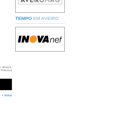
TEMPO
EM AVEIRO
e Veneza,
 Princesa
« Voltar