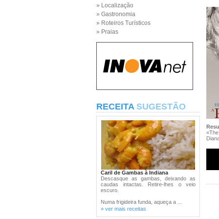
» Localização
» Gastronomia
» Roteiros Turísticos
» Praias
RECEITA
SUGESTÃO
Res
«The
Diana
Caril de Gambas à Indiana
Descasque as gambas, deixando as
caudas intactas. Retire-lhes o veio
escuro.
Numa frigideira funda, aqueça a ...
» ver mais receitas