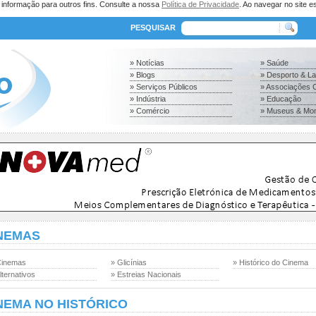
a informação para outros fins. Consulte a nossa
Política de Privacidade
. Ao navegar no site es
PESQUISAR
» Notícias
» Saúde
» Blogs
» Desporto & L
» Serviços Públicos
» Associações C
» Indústria
» Educação
» Comércio
» Museus & Mo
NEMAS
Cinemas
» Glicínias
» Histórico do Cinema
lternativos
» Estreias Nacionais
NEMA NO HISTÓRICO