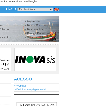
tará a consentir a sua utilização.
LÍNGUA
» Alojamento
azer
» Rent-a-Car
ulturais
» Restaurantes
» Bares & Discotecas
numentos
» Sites Nac. & Inter.
ACESSO
» Webmail
» Definir como página inicial