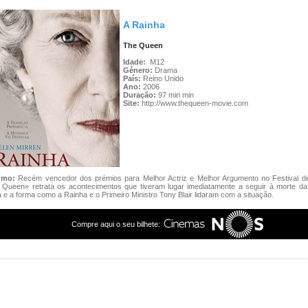
A Rainha
The Queen
Idade:
M12
Género:
Drama
País:
Reino Unido
Ano:
2006
Duração:
97 min min
Site:
http://www.thequeen-movie.com
umo:
Recém vencedor dos prémios para Melhor Actriz e Melhor Argumento no Festival d
 Queen» retrata os acontecimentos que tiveram lugar imediatamente a seguir à morte da
 e a forma como a Rainha e o Primeiro Ministro Tony Blair lidaram com a situação.
Compre aqui o seu bilhete: