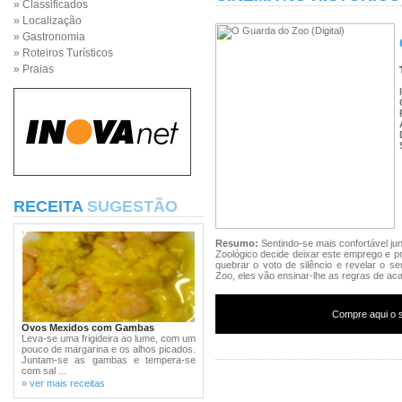
» Classificados
» Localização
» Gastronomia
» Roteiros Turísticos
» Praias
RECEITA
SUGESTÃO
Resumo:
Sentindo-se mais confortável jun
Zoológico decide deixar este emprego e p
quebrar o voto de silêncio e revelar o s
Zoo, eles vão ensinar-lhe as regras de aca
Compre aqui o s
Ovos Mexidos com Gambas
Leva-se uma frigideira ao lume, com um
pouco de margarina e os alhos picados.
Juntam-se as gambas e tempera-se
com sal ...
» ver mais receitas