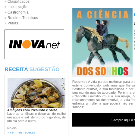
» Classificados
» Localização
» Gastronomia
» Roteiros Turísticos
» Praias
RECEITA
SUGESTÃO
Resumo:
A vida parece melhorar para o 
este é convencido, pela mãe que lhe pr
Bastante criativo, a sua fantasiosa e p
seu mundo quando acordado. Porém, a su
(Charlotte Gainsbourg) e a sua amiga, 
relacionamento se desenvolve, a vida "
enfrenta um dilema que poderá não ser
sonhos"...
Amêijoas com Presunto e Salsa
Lave as amêijoas e deixe-as de molho
em água e sal, dentro do frigorífico, de
Compre aqui o s
um dia para o outro.
No dia ...
» ver mais receitas