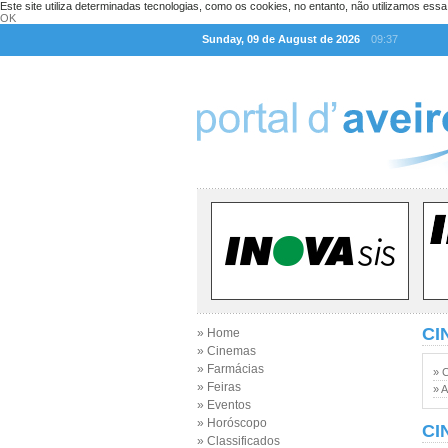
Este site utiliza determinadas tecnologias, como os cookies, no entanto, não utilizamos ess
OK
Sunday, 09 de August de 2026
09:37
CI
» Home
» Cinemas
» Farmácias
» 
» Feiras
» A
» Eventos
» Horóscopo
CI
» Classificados