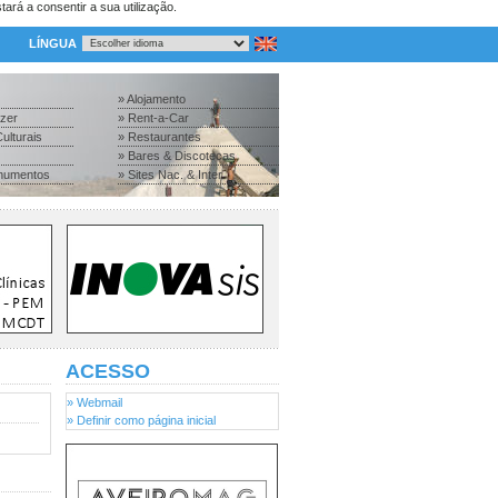
tará a consentir a sua utilização.
LÍNGUA
» Alojamento
azer
» Rent-a-Car
ulturais
» Restaurantes
» Bares & Discotecas
numentos
» Sites Nac. & Inter.
ACESSO
» Webmail
» Definir como página inicial