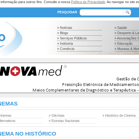
a informação para outros fins. Consulte a nossa
Política de Privacidade
. Ao navegar no site es
PESQUISAR
» Notícias
» Saúde
» Blogs
» Desporto & L
» Serviços Públicos
» Associações C
» Indústria
» Educação
» Comércio
» Museus & Mo
NEMAS
Cinemas
» Glicínias
» Histórico do Cinema
lternativos
» Estreias Nacionais
NEMA NO HISTÓRICO