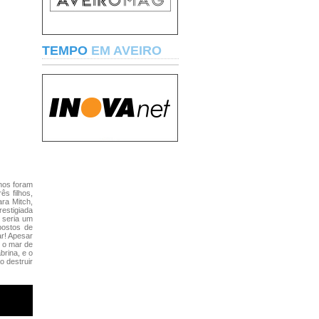
TEMPO
EM AVEIRO
nos foram
s filhos,
ara Mitch,
estigiada
 seria um
postos de
r! Apesar
é o mar de
brina, e o
o destruir