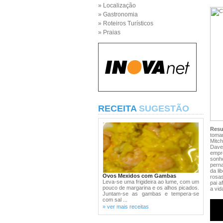
» Localização
» Gastronomia
» Roteiros Turísticos
» Praias
RECEITA
SUGESTÃO
Res
toman
Mitch
Dave
empr
sonh
pern
da li
Ovos Mexidos com Gambas
rosas
Leva-se uma frigideira ao lume, com um
pai a
pouco de margarina e os alhos picados.
a vid
Juntam-se as gambas e tempera-se
com sal ...
» ver mais receitas