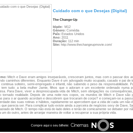
Cuidado com o que Desejas (Digital)
The Change-Up
Idade:
M12
Género:
Comédia
País:
Estados Unidos
Ano:
2011
Duração:
112 min
Site:
http://www.thechangeupmovie.com/
umo:
Mitch e Dave eram amigos inseparáveis, cresceram juntos, mas com o passar dos a
do caminhos diferentes. Enquanto Dave é um advogado muito ocupado, casado e pai de trê
 continua solteiro, semi-empregado e infantil, não sabendo o peso da responsabilidade. P
 tem tudo: a bela mulher Jamie, filhos que o adoram e um excelente ordenado numa pr
esa. Para Dave, viver a despreocupada vida de Mitch, sem obrigações ou consequências,
o tornado realidade. Depois de uma noite nos copos, os mundos de Mitch e Dave são 
as para o ar quando acordam e descobrem que trocaram de corpo? e começam-se a passa
berdade das suas rotinas e hábitos, rapidamente se apercebem que a vida de cada um não 
 que parecia ser. Para complicar tudo existe ainda a parceira de negócios sexy de Dave, Sa
fastado de Mitch. O tempo não está do lado deles e terão de comicamente se debater por nã
a um do outro, antes de arranjar maneira de voltar a recuperar a sua própria vida.
Compre aqui o seu bilhete: