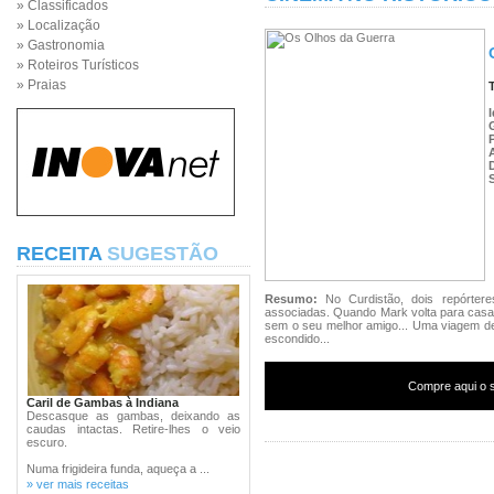
» Classificados
» Localização
» Gastronomia
» Roteiros Turísticos
» Praias
RECEITA
SUGESTÃO
Resumo:
No Curdistão, dois repórter
associadas. Quando Mark volta para casa,
sem o seu melhor amigo... Uma viagem de
escondido...
Compre aqui o s
Caril de Gambas à Indiana
Descasque as gambas, deixando as
caudas intactas. Retire-lhes o veio
escuro.
Numa frigideira funda, aqueça a ...
» ver mais receitas