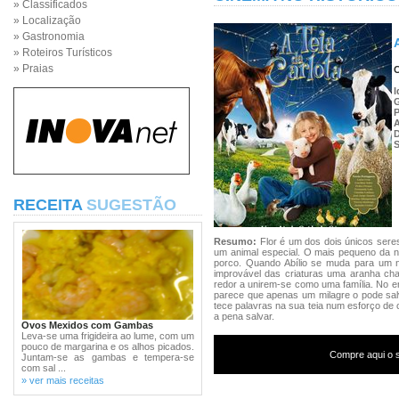
» Classificados
» Localização
» Gastronomia
» Roteiros Turísticos
» Praias
C
I
P
S
RECEITA
SUGESTÃO
Resumo:
Flor é um dos dois únicos seres
um animal especial. O mais pequeno da n
porco. Quando Abílio se muda para um n
improvável das criaturas uma aranha cha
redor a unirem-se como uma família. No ent
parece que apenas um milagre o pode salv
tece palavras na sua teia num esforço de c
a pena salvar.
Ovos Mexidos com Gambas
Leva-se uma frigideira ao lume, com um
pouco de margarina e os alhos picados.
Compre aqui o s
Juntam-se as gambas e tempera-se
com sal ...
» ver mais receitas