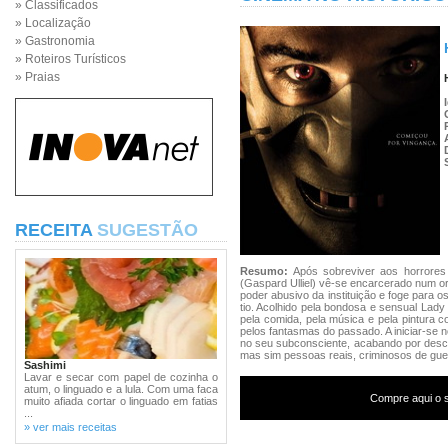
» Classificados
» Localização
» Gastronomia
» Roteiros Turísticos
» Praias
RECEITA
SUGESTÃO
Resumo:
Após sobreviver aos horrores 
(Gaspard Ulliel) vê-se encarcerado num orf
poder abusivo da instituição e foge para o
tio. Acolhido pela bondosa e sensual Lady 
pela comida, pela música e pela pintura
pelos fantasmas do passado. A iniciar-se
no seu subconsciente, acabando por desc
mas sim pessoas reais, criminosos de guer
Sashimi
Lavar e secar com papel de cozinha o
atum, o linguado e a lula. Com uma faca
Compre aqui o s
muito afiada cortar o linguado em fatias
...
» ver mais receitas