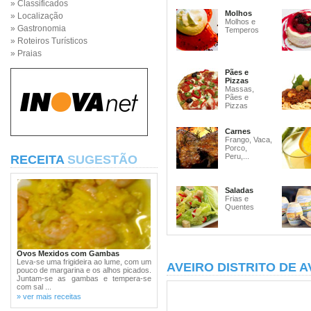
» Classificados
Molhos
» Localização
Molhos e
» Gastronomia
Temperos
» Roteiros Turísticos
» Praias
Pães e
Pizzas
Massas,
Pães e
Pizzas
Carnes
Frango, Vaca,
Porco,
Peru,...
RECEITA
SUGESTÃO
Saladas
Frias e
Quentes
Ovos Mexidos com Gambas
Leva-se uma frigideira ao lume, com um
AVEIRO DISTRITO DE A
pouco de margarina e os alhos picados.
Juntam-se as gambas e tempera-se
com sal ...
» ver mais receitas